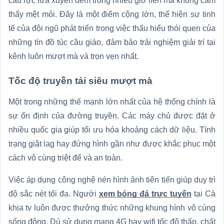
cầu rực lửa xuyên đêm trong nhiều giờ liền mà không cảm 
thấy mệt mỏi. Đây là một điểm cộng lớn, thể hiện sự tinh 
tế của đội ngũ phát triển trong việc thấu hiểu thói quen của 
những tín đồ túc cầu giáo, đảm bảo trải nghiệm giải trí tại 
kênh luôn mượt mà và trọn vẹn nhất.
Tốc độ truyền tải siêu mượt mà
Một trong những thế mạnh lớn nhất của hệ thống chính là 
sự ổn định của đường truyền. Các máy chủ được đặt ở 
nhiều quốc gia giúp tối ưu hóa khoảng cách dữ liệu. Tình 
trạng giật lag hay đứng hình gần như được khắc phục một 
cách vô cùng triệt để và an toàn.
Việc áp dụng công nghệ nén hình ảnh tiên tiến giúp duy trì 
độ sắc nét tối đa. Người 
xem bóng đá trực tuyến
 tại Cà 
khịa tv luôn được thưởng thức những khung hình vô cùng 
sống động. Dù sử dụng mạng 4G hay wifi tốc độ thấp, chất 