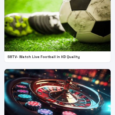
S8TV- Watch Live Football in HD Quality