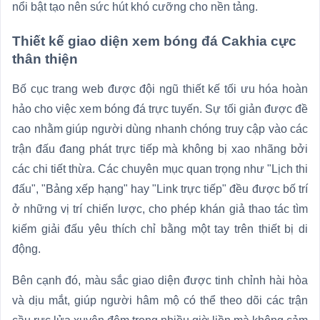
nổi bật tạo nên sức hút khó cưỡng cho nền tảng.
Thiết kế giao diện xem bóng đá Cakhia cực 
thân thiện
Bố cục trang web được đội ngũ thiết kế tối ưu hóa hoàn 
hảo cho việc xem bóng đá trực tuyến. Sự tối giản được đề 
cao nhằm giúp người dùng nhanh chóng truy cập vào các 
trận đấu đang phát trực tiếp mà không bị xao nhãng bởi 
các chi tiết thừa. Các chuyên mục quan trọng như "Lịch thi 
đấu", "Bảng xếp hạng" hay "Link trực tiếp" đều được bố trí 
ở những vị trí chiến lược, cho phép khán giả thao tác tìm 
kiếm giải đấu yêu thích chỉ bằng một tay trên thiết bị di 
động.
Bên cạnh đó, màu sắc giao diện được tinh chỉnh hài hòa 
và dịu mắt, giúp người hâm mộ có thể theo dõi các trận 