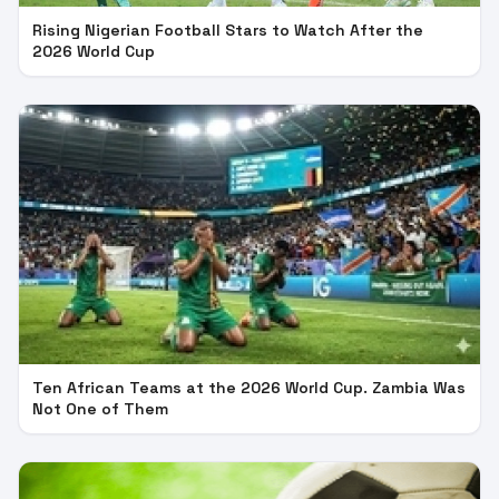
Rising Nigerian Football Stars to Watch After the
2026 World Cup
Ten African Teams at the 2026 World Cup. Zambia Was
Not One of Them