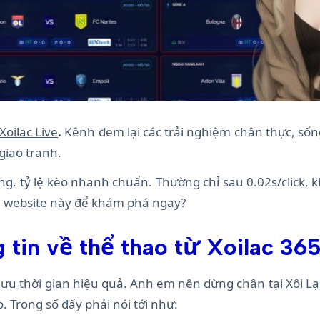
Xoilac Live
.
Kênh đem lại các trải nghiệm chân thực, sốn
giao tranh.
hạng, tỷ lệ kèo nhanh chuẩn. Thường chỉ sau 0.02s/clic
ới website này để khám phá ngay?
 tin về thể thao từ Xoilac 36
tối ưu thời gian hiệu quả. Anh em nên dừng chân tại Xôi L
. Trong số đấy phải nói tới như: