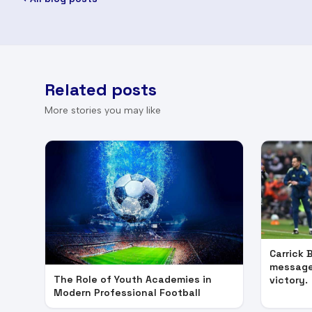
Related posts
More stories you may like
Carrick 
message 
The Role of Youth Academies in
victory.
Modern Professional Football