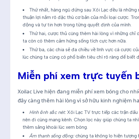
Thứ nhất, hàng ngũ đứng sau Xôi Lạc đều là những 
thuận lợi nắm rõ đặc thù cơ bản của mỗi loại cược. Tr
động và tự tin hơn trong từng quyết định của mình.
Thứ hai, cược thủ cũng thêm hài lòng vì những chỉ dẫ
ta còn có thêm cảm hứng sống tích cực hơn nữa.
Thứ ba, các chia sẻ đa chiều về lĩnh vực cá cược c
lúc chúng ta cũng có phổ biến tiêu chí rõ ràng để biết đ
Miễn phí xem trực tuyến 
Xoilac Live hiện đang miễn phí xem bóng cho nhiề
đây càng thêm hài lòng vì sở hữu kinh nghiệm hay
Hình ảnh sắc nét:
Xôi Lạc TV trực tiếp các trận đấu
nên đi cùng mang kênh. Chọn lọc này giúp chúng ta nhì
thêm sảng khoái lúc xem bóng.
Âm thanh sống động:
chúng ta không lo hiện tượng 