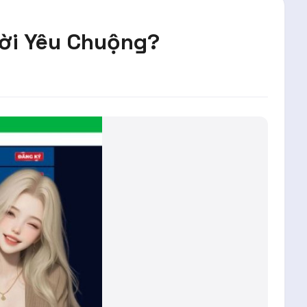
ười Yêu Chuộng?