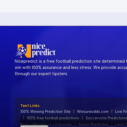
Nicepredict is a free football prediction site determined 
win with 100% assurance and less stress. We provide accur
through our expert tipsters.
Text Links
100% Winning Prediction Site
|
Winsureodds.com
|
Live F
|
100% free football predictions
|
Soccervista Prediction
Rayo vallecano vs cd leganés
|
Surest Prediction
|
Legit 