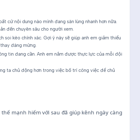
 bất cứ nội dung nào mình đang săn lùng nhanh hơn nữa.
 bản đến chuyên sâu cho người xem.
h soi kèo chính xác. Gợi ý này sẽ giúp anh em giảm thiểu
i thay đáng mừng.
hông tin đang cần. Anh em nắm được thực lực của mỗi đội
ng ta chủ động hơn trong việc bố trí công việc để chủ
ng thế mạnh hiếm với sau đã giúp kênh ngày càng