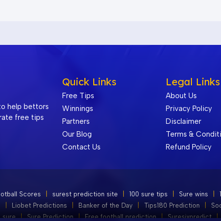
Quick Links
Legal Links
Free Tips
About Us
to help bettors
Winnings
Privacy Policy
ate free tips
Partners
Disclaimer
Our Blog
Terms & Condit
Contact Us
Refund Policy
ootball Scores
|
surest prediction site
|
100 sure tips
|
Sure wins
|
s
|
Liobet Predictions
|
Banker of the Day
|
Tips180 Prediction
|
Soc
2 sure
|
Sure Prediction
|
Free football prediction
|
Suresixpredict
|