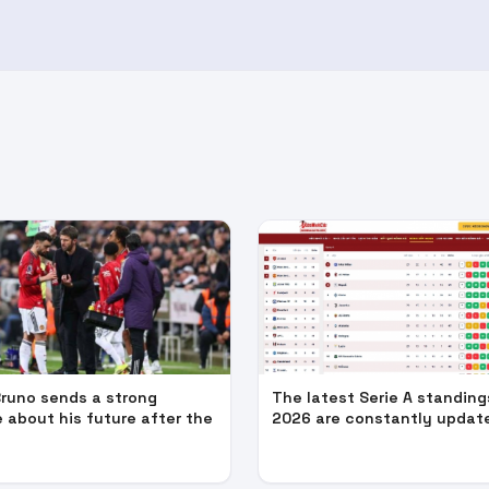
Bruno sends a strong
The latest Serie A standing
about his future after the
2026 are constantly updat