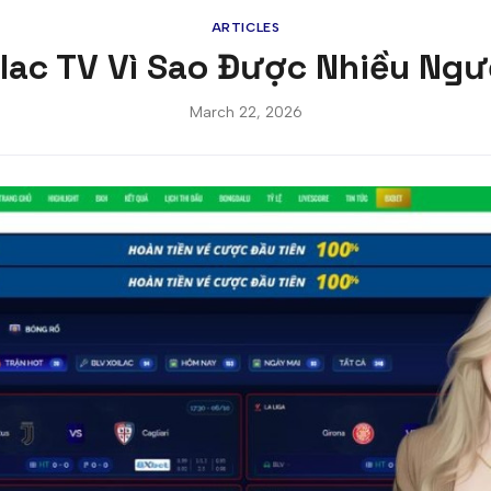
ARTICLES
oilac TV Vì Sao Được Nhiều Ng
March 22, 2026