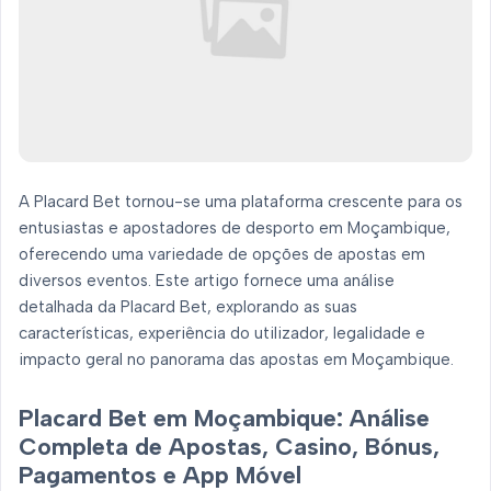
A Placard Bet tornou-se uma plataforma crescente para os
entusiastas e apostadores de desporto em Moçambique,
oferecendo uma variedade de opções de apostas em
diversos eventos. Este artigo fornece uma análise
detalhada da Placard Bet, explorando as suas
características, experiência do utilizador, legalidade e
impacto geral no panorama das apostas em Moçambique.
Placard Bet em Moçambique: Análise
Completa de Apostas, Casino, Bónus,
Pagamentos e App Móvel