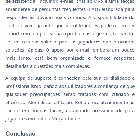
de assistência, incluindo e-mail, chat ao vivo e uma secção
abrangente de perguntas frequentes (FAQ) elaborada para
responder às dúvidas mais comuns. A disponibilidade do
chat ao vivo garante que os utilizadores podem receber
suporte em tempo real para problemas urgentes, tornando-
se um recurso valioso para os jogadores que procuram
soluções rápidas. O apoio por e-mail, embora um pouco
mais lento, está bem organizado e fornece respostas
detalhadas a questões mais complexas.
A equipa de suporte é conhecida pela sua cordialidade e
profissionalismo, dando aos utilizadores a confiança de que
quaisquer preocupações serão tratadas com cuidado e
eficiência. Além disso, a Placard Bet oferece atendimento ao
cliente em línguas locais, garantindo acessibilidade para
jogadores em todo o Moçambique.
Conclusão