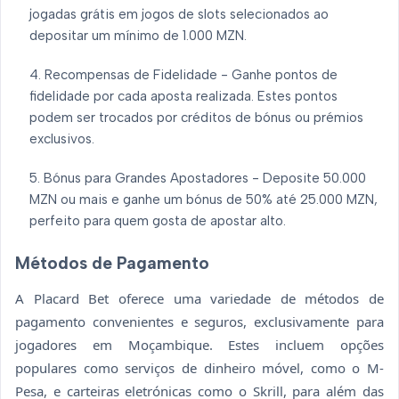
jogadas grátis em jogos de slots selecionados ao
depositar um mínimo de 1.000 MZN.
Recompensas de Fidelidade - Ganhe pontos de
fidelidade por cada aposta realizada. Estes pontos
podem ser trocados por créditos de bónus ou prémios
exclusivos.
Bónus para Grandes Apostadores - Deposite 50.000
MZN ou mais e ganhe um bónus de 50% até 25.000 MZN,
perfeito para quem gosta de apostar alto.
Métodos de Pagamento
A Placard Bet oferece uma variedade de métodos de
pagamento convenientes e seguros, exclusivamente para
jogadores em Moçambique. Estes incluem opções
populares como serviços de dinheiro móvel, como o M-
Pesa, e carteiras eletrónicas como o Skrill, para além das