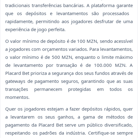
tradicionais transferências bancárias. A plataforma garante
que os depósitos e levantamentos são processados ​​
rapidamente, permitindo aos jogadores desfrutar de uma
experiência de jogo perfeita.
O valor mínimo de depósito é de 100 MZN, sendo acessível
a jogadores com orçamentos variados. Para levantamentos,
o valor mínimo é de 500 MZN, enquanto o limite máximo
de levantamento por transação é de 100.000 MZN. A
Placard Bet prioriza a segurança dos seus fundos através de
gateways de pagamento seguros, garantindo que as suas
transações permanecem protegidas em todos os
momentos.
Quer os jogadores estejam a fazer depósitos rápidos, quer
a levantarem os seus ganhos, a gama de métodos de
pagamento da Placard Bet serve um público diversificado,
respeitando os padrões da indústria. Certifique-se sempre