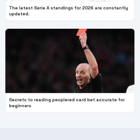
The latest Serie A standings for 2026 are constantly
updated.
Secrets to reading peoplered card bet accurate for
beginners