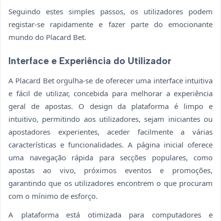
Seguindo estes simples passos, os utilizadores podem
registar-se rapidamente e fazer parte do emocionante
mundo do Placard Bet.
Interface e Experiência do Utilizador
A Placard Bet orgulha-se de oferecer uma interface intuitiva
e fácil de utilizar, concebida para melhorar a experiência
geral de apostas. O design da plataforma é limpo e
intuitivo, permitindo aos utilizadores, sejam iniciantes ou
apostadores experientes, aceder facilmente a várias
características e funcionalidades. A página inicial oferece
uma navegação rápida para secções populares, como
apostas ao vivo, próximos eventos e promoções,
garantindo que os utilizadores encontrem o que procuram
com o mínimo de esforço.
A plataforma está otimizada para computadores e