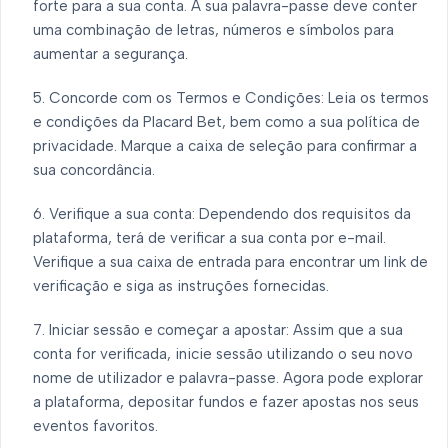
forte para a sua conta. A sua palavra-passe deve conter
uma combinação de letras, números e símbolos para
aumentar a segurança.
Concorde com os Termos e Condições: Leia os termos
e condições da Placard Bet, bem como a sua política de
privacidade. Marque a caixa de seleção para confirmar a
sua concordância.
Verifique a sua conta: Dependendo dos requisitos da
plataforma, terá de verificar a sua conta por e-mail.
Verifique a sua caixa de entrada para encontrar um link de
verificação e siga as instruções fornecidas.
Iniciar sessão e começar a apostar: Assim que a sua
conta for verificada, inicie sessão utilizando o seu novo
nome de utilizador e palavra-passe. Agora pode explorar
a plataforma, depositar fundos e fazer apostas nos seus
eventos favoritos.