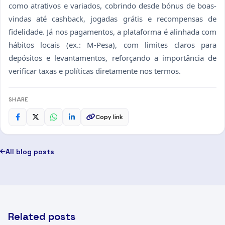
como atrativos e variados, cobrindo desde bónus de boas-
vindas até cashback, jogadas grátis e recompensas de
fidelidade. Já nos pagamentos, a plataforma é alinhada com
hábitos locais (ex.: M-Pesa), com limites claros para
depósitos e levantamentos, reforçando a importância de
verificar taxas e políticas diretamente nos termos.
SHARE
Copy link
All blog posts
Related posts