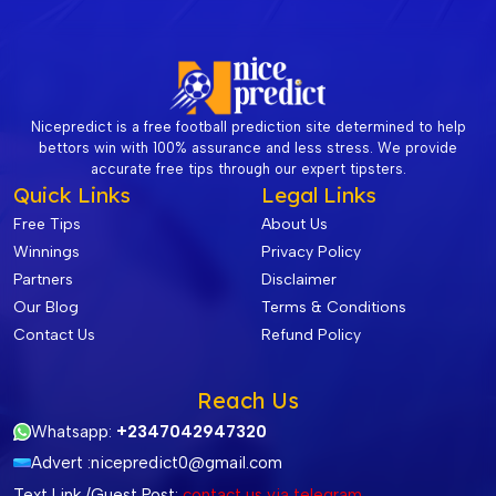
Nicepredict is a free football prediction site determined to help
bettors win with 100% assurance and less stress. We provide
accurate free tips through our expert tipsters.
Quick Links
Legal Links
Free Tips
About Us
Winnings
Privacy Policy
Partners
Disclaimer
Our Blog
Terms & Conditions
Contact Us
Refund Policy
Reach Us
Whatsapp:
+2347042947320
Advert :
nicepredict0@gmail.com
Text Link /Guest Post:
contact us via telegram