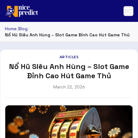
Home
/
Blog
/
Nổ Hũ Siêu Anh Hùng – Slot Game Đỉnh Cao Hút Game Thủ
ARTICLES
Nổ Hũ Siêu Anh Hùng – Slot Game
Đỉnh Cao Hút Game Thủ
March 22, 2026