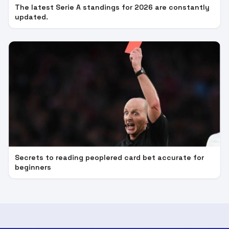
The latest Serie A standings for 2026 are constantly
updated.
Secrets to reading peoplered card bet accurate for
beginners