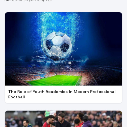
The Role of Youth Academies in Modern Professional
Football