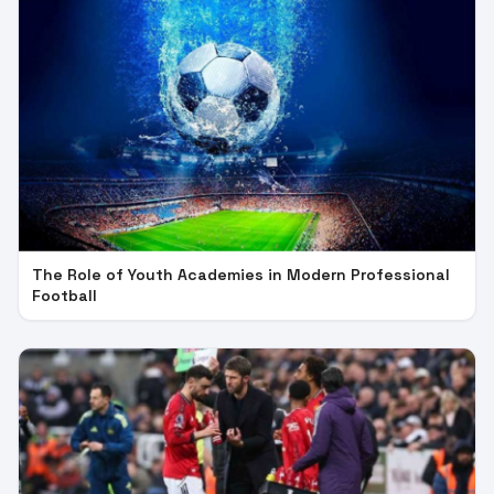
The Role of Youth Academies in Modern Professional
Football