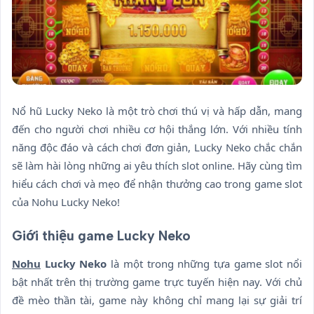
Nổ hũ Lucky Neko là một trò chơi thú vị và hấp dẫn, mang
đến cho người chơi nhiều cơ hội thắng lớn. Với nhiều tính
năng độc đáo và cách chơi đơn giản, Lucky Neko chắc chắn
sẽ làm hài lòng những ai yêu thích slot online. Hãy cùng tìm
hiểu cách chơi và mẹo để nhận thưởng cao trong game slot
của Nohu Lucky Neko!
Giới thiệu game Lucky Neko
Nohu
Lucky Neko
là một trong những tựa game slot nổi
bật nhất trên thị trường game trực tuyến hiện nay. Với chủ
đề mèo thần tài, game này không chỉ mang lại sự giải trí