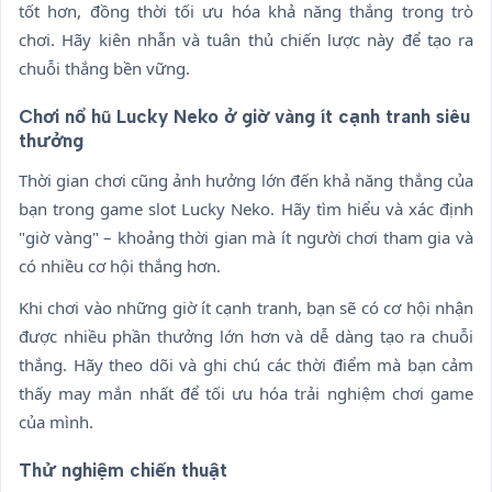
tốt hơn, đồng thời tối ưu hóa khả năng thắng trong trò
chơi. Hãy kiên nhẫn và tuân thủ chiến lược này để tạo ra
chuỗi thắng bền vững.
Chơi nổ hũ Lucky Neko ở giờ vàng ít cạnh tranh siêu
thưởng
Thời gian chơi cũng ảnh hưởng lớn đến khả năng thắng của
bạn trong game slot Lucky Neko. Hãy tìm hiểu và xác định
"giờ vàng" – khoảng thời gian mà ít người chơi tham gia và
có nhiều cơ hội thắng hơn.
Khi chơi vào những giờ ít cạnh tranh, bạn sẽ có cơ hội nhận
được nhiều phần thưởng lớn hơn và dễ dàng tạo ra chuỗi
thắng. Hãy theo dõi và ghi chú các thời điểm mà bạn cảm
thấy may mắn nhất để tối ưu hóa trải nghiệm chơi game
của mình.
Thử nghiệm chiến thuật