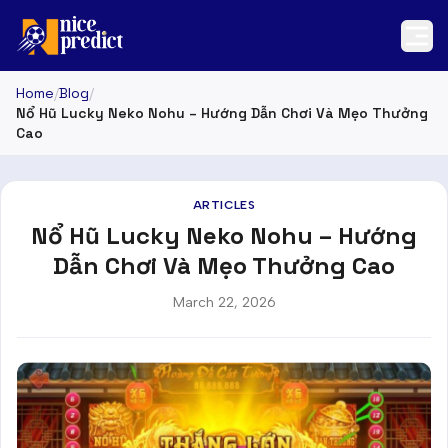
Home
/
Blog
/
Nổ Hũ Lucky Neko Nohu – Hướng Dẫn Chơi Và Mẹo Thưởng
Cao
ARTICLES
Nổ Hũ Lucky Neko Nohu – Hướng
Dẫn Chơi Và Mẹo Thưởng Cao
March 22, 2026